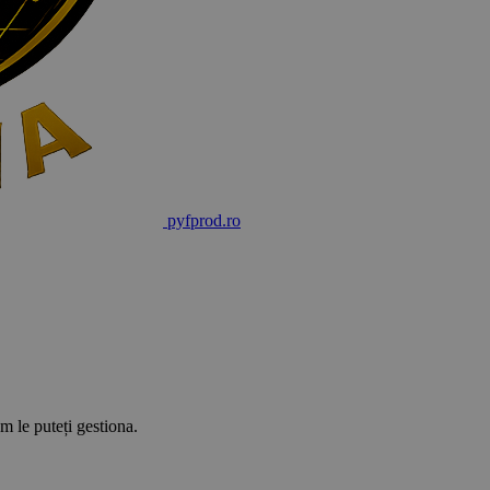
pyf
prod
.ro
m le puteți gestiona.