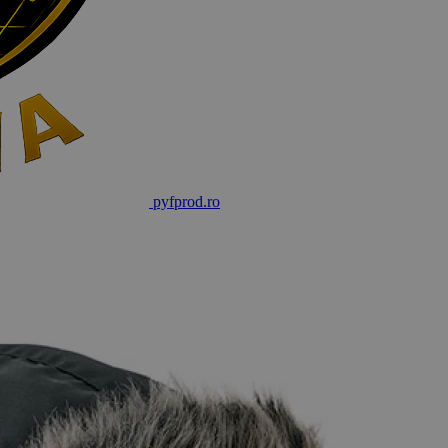
pyf
prod
.ro