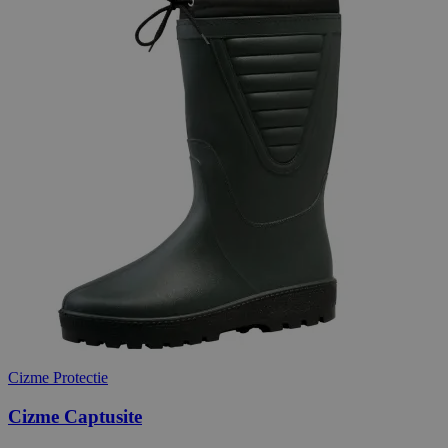
Cizme Protectie
Cizme Captusite