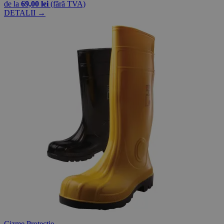
de la
69,00 lei
(fără TVA)
DETALII →
Cizme Protectie