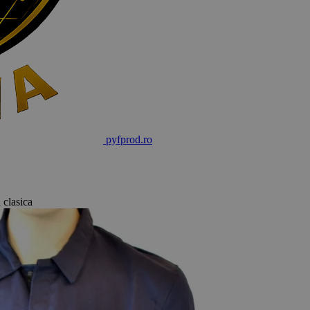
pyf
prod
.ro
 clasica