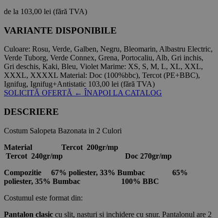
de la
103,00 lei
(fără TVA)
VARIANTE DISPONIBILE
Culoare:
Rosu, Verde, Galben, Negru, Bleomarin, Albastru Electric,
Verde Tuborg, Verde Connex, Grena, Portocaliu, Alb, Gri inchis,
Gri deschis, Kaki, Bleu, Violet
Marime:
XS, S, M, L, XL, XXL,
XXXL, XXXXL
Material:
Doc (100%bbc), Tercot (PE+BBC),
Ignifug, Ignifug+Antistatic
103,00 lei
(fără TVA)
SOLICITĂ OFERTĂ
← ÎNAPOI LA CATALOG
DESCRIERE
Costum Salopeta Bazonata in 2 Culori
Material
Tercot 200gr/mp
Tercot 240gr/mp Doc 270gr/mp
Compozitie
67% poliester, 33% Bumbac
65%
poliester, 35% Bumbac 100% BBC
Costumul este format din:
Pantalon clasic
cu slit, nasturi si inchidere cu snur. Pantalonul are 2