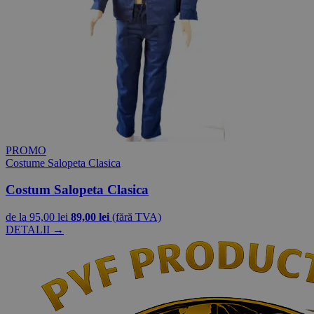
PROMO
Costume Salopeta Clasica
Costum Salopeta Clasica
de la
95,00 lei
89,00 lei
(fără TVA)
DETALII →