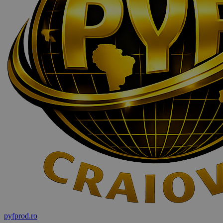
pyf
prod
.ro