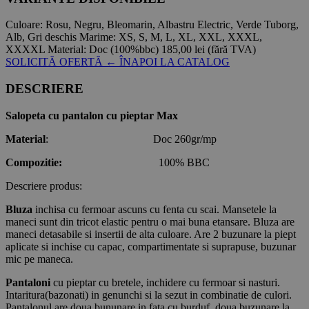
Culoare:
Rosu, Negru, Bleomarin, Albastru Electric, Verde Tuborg,
Alb, Gri deschis
Marime:
XS, S, M, L, XL, XXL, XXXL,
XXXXL
Material:
Doc (100%bbc)
185,00 lei
(fără TVA)
SOLICITĂ OFERTĂ
← ÎNAPOI LA CATALOG
DESCRIERE
Salopeta cu pantalon cu pieptar Max
Material
: Doc 260gr/mp
Compozitie:
100% BBC
Descriere produs:
Bluza
inchisa cu fermoar ascuns cu fenta cu scai. Mansetele la
maneci sunt din tricot elastic pentru o mai buna etansare. Bluza are
maneci detasabile si insertii de alta culoare. Are 2 buzunare la piept
aplicate si inchise cu capac, compartimentate si suprapuse, buzunar
mic pe maneca.
Pantaloni
cu pieptar cu bretele, inchidere cu fermoar si nasturi.
Intaritura(bazonati) in genunchi si la sezut in combinatie de culori.
Pantalonul are doua bununare in fata cu burduf, doua buzunare la