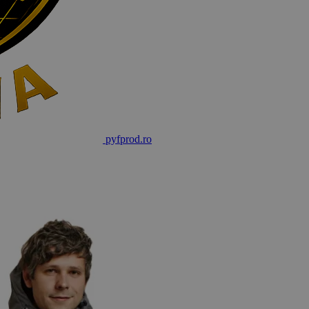
pyf
prod
.ro