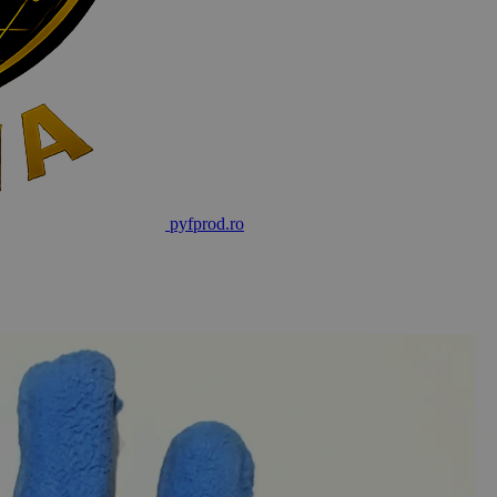
pyf
prod
.ro