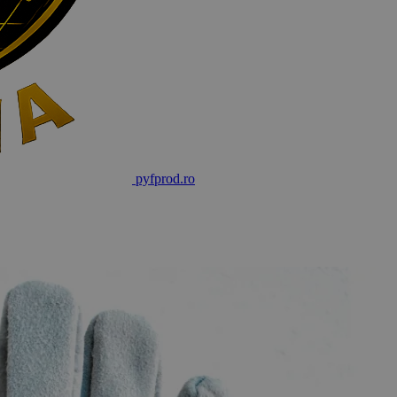
pyf
prod
.ro