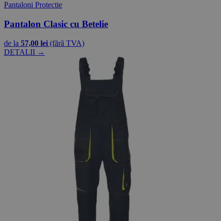
Pantaloni Protectie
Pantalon Clasic cu Betelie
de la
57,00 lei
(fără TVA)
DETALII →