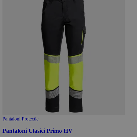
Pantaloni Protectie
Pantaloni Clasici Primo HV