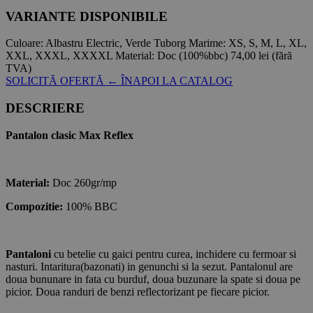
VARIANTE DISPONIBILE
Culoare:
Albastru Electric, Verde Tuborg
Marime:
XS, S, M, L, XL,
XXL, XXXL, XXXXL
Material:
Doc (100%bbc)
74,00 lei
(fără
TVA)
SOLICITĂ OFERTĂ
← ÎNAPOI LA CATALOG
DESCRIERE
Pantalon clasic Max Reflex
Material:
Doc 260gr/mp
Compozitie:
100% BBC
Pantaloni
cu betelie cu gaici pentru curea, inchidere cu fermoar si
nasturi. Intaritura(bazonati) in genunchi si la sezut. Pantalonul are
doua bununare in fata cu burduf, doua buzunare la spate si doua pe
picior. Doua randuri de benzi reflectorizant pe fiecare picior.