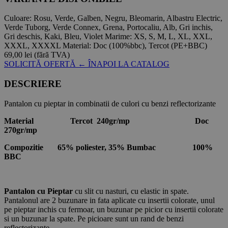
Culoare:
Rosu, Verde, Galben, Negru, Bleomarin, Albastru Electric,
Verde Tuborg, Verde Connex, Grena, Portocaliu, Alb, Gri inchis,
Gri deschis, Kaki, Bleu, Violet
Marime:
XS, S, M, L, XL, XXL,
XXXL, XXXXL
Material:
Doc (100%bbc), Tercot (PE+BBC)
69,00 lei
(fără TVA)
SOLICITĂ OFERTĂ
← ÎNAPOI LA CATALOG
DESCRIERE
Pantalon cu pieptar in combinatii de culori cu benzi reflectorizante
Material Tercot 240gr/mp Doc
270gr/mp
Compozitie 65% poliester, 35% Bumbac 100%
BBC
Pantalon cu Pieptar
cu slit cu nasturi, cu elastic in spate.
Pantalonul are 2 buzunare in fata aplicate cu insertii colorate, unul
pe pieptar inchis cu fermoar, un buzunar pe picior cu insertii colorate
si un buzunar la spate. Pe picioare sunt un rand de benzi
reflectorizante.