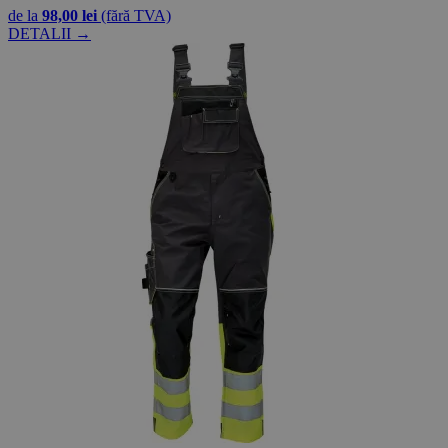
de la
98,00 lei
(fără TVA)
DETALII →