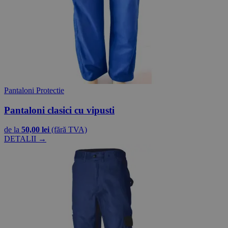
Pantaloni Protectie
Pantaloni clasici cu vipusti
de la
50,00 lei
(fără TVA)
DETALII →