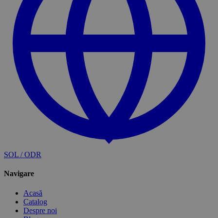
SOL / ODR
Navigare
Acasă
Catalog
Despre noi