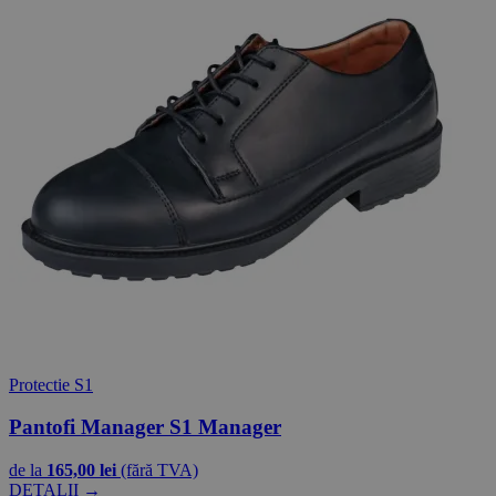
Protectie S1
Pantofi Manager S1 Manager
de la
165,00 lei
(fără TVA)
DETALII →