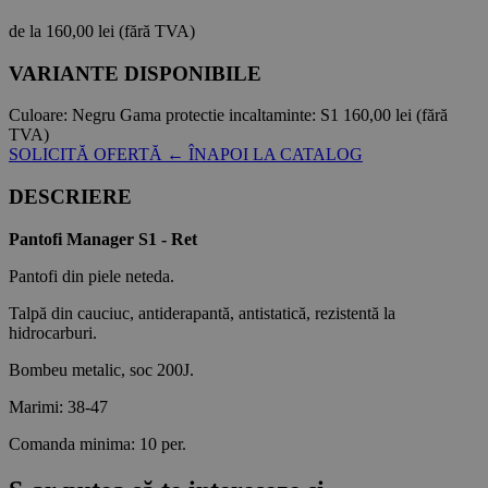
de la
160,00 lei
(fără TVA)
VARIANTE DISPONIBILE
Culoare:
Negru
Gama protectie incaltaminte:
S1
160,00 lei
(fără
TVA)
SOLICITĂ OFERTĂ
← ÎNAPOI LA CATALOG
DESCRIERE
Pantofi Manager S1 - Ret
Pantofi din piele neteda.
Talpă din cauciuc, antiderapantă, antistatică, rezistentă la
hidrocarburi.
Bombeu metalic, soc 200J.
Marimi: 38-47
Comanda minima: 10 per.