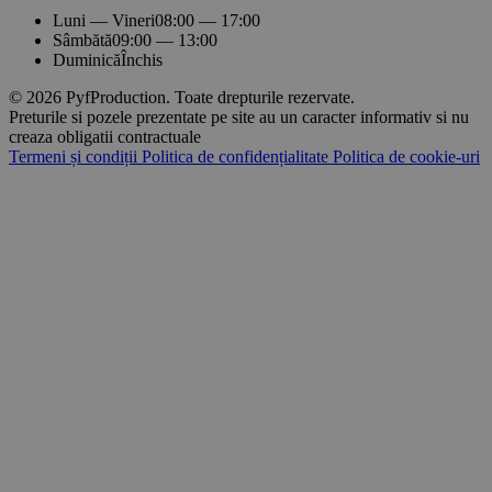
Luni — Vineri
08:00 — 17:00
Sâmbătă
09:00 — 13:00
Duminică
Închis
© 2026 PyfProduction. Toate drepturile rezervate.
Preturile si pozele prezentate pe site au un caracter informativ si nu
creaza obligatii contractuale
Termeni și condiții
Politica de confidențialitate
Politica de cookie-uri