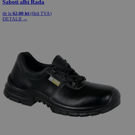
Saboti albi Rada
de la
62,00 lei
(fără TVA)
DETALII →