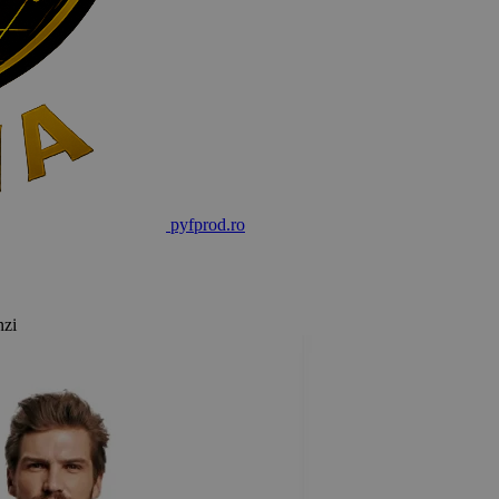
pyf
prod
.ro
nzi