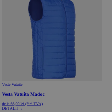
Veste Vatuite
Vesta Vatuita Madoc
de la
66,00 lei
(fără TVA)
DETALII →