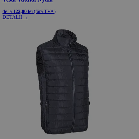
de la
122,00 lei
(fără TVA)
DETALII →