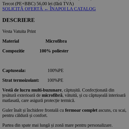
Tercot (PE+BBC)
56,00 lei
(fără TVA)
SOLICITĂ OFERTĂ
← ÎNAPOI LA CATALOG
DESCRIERE
Vesta Vatuita Print
Material Microfibra
Compozitie 100% poliester
Captuseala:
100%PE
Strat termoizolant:
100%PE
Vestă de lucru
multi-buzunare
, căptușită. Confecționată din
țesătură exterioară de
microfibră
, vătuită, și cu căptușeală interioară
matlasată, care asigură protecție termică.
Guler înalt și închidere frontală cu
fermoar complet
ascuns, cu scai,
pentru căldură și confort.
Partea din spate mai lungă și zonă mare pentru personalizare.