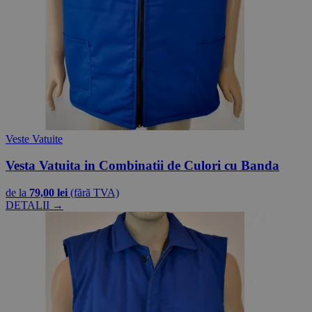
Veste Vatuite
Vesta Vatuita in Combinatii de Culori cu Banda
de la
79,00 lei
(fără TVA)
DETALII →