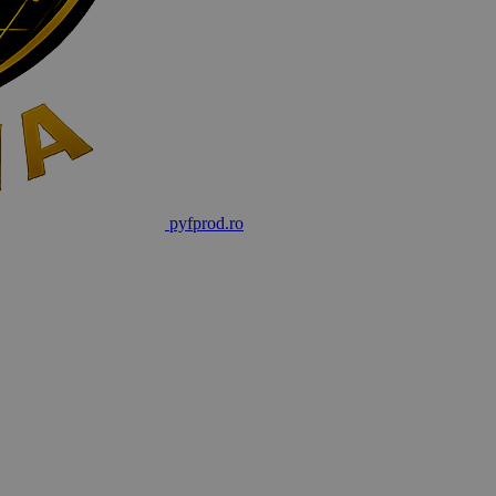
pyf
prod
.ro