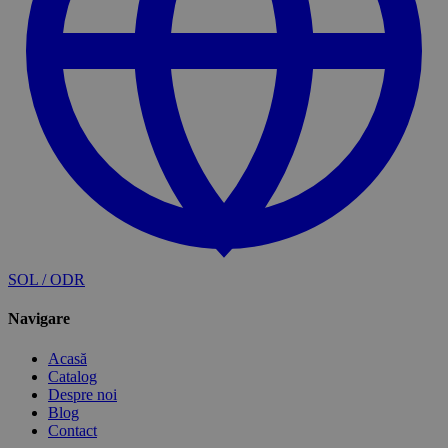
SOL / ODR
Navigare
Acasă
Catalog
Despre noi
Blog
Contact