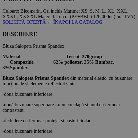
Culoare:
Bleomarin, Gri inchis
Marime:
XS, S, M, L, XL, XXL,
XXXL, XXXXL
Material:
Tercot (PE+BBC)
126,00 lei
(fără TVA)
SOLICITĂ OFERTĂ
← ÎNAPOI LA CATALOG
DESCRIERE
Bluza Salopeta Prisma Spandex
Material Tercot 270gr/mp
Compozitie
62% poliester, 35% Bumbac,
3%Spandex
Bluza Salopeta Prisma Spande
x din material elastic, cu buzunare
funcționale și elemente reflectorizante
-două buzunare inferioare;
-două buzunare superioare - unul cu clapă și unul cu fermoar
contrastant;
-închidere cu fermoar protejat și nasturi tic-tac;
-două buzunare inferioare;