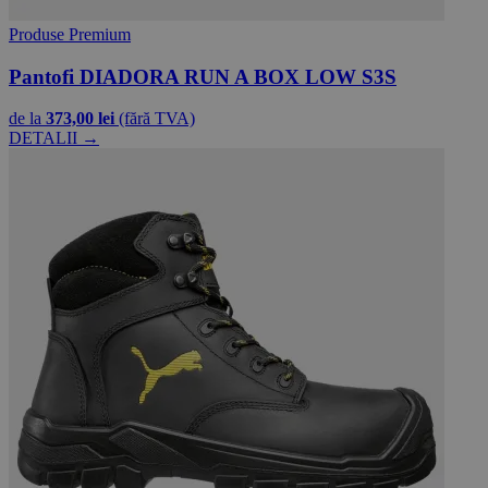
Produse Premium
Pantofi DIADORA RUN A BOX LOW S3S
de la
373,00 lei
(fără TVA)
DETALII →