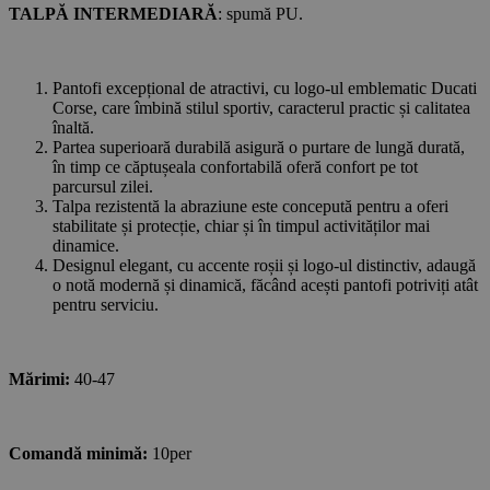
TALPĂ INTERMEDIARĂ
: spumă PU.
Pantofi excepțional de atractivi, cu logo-ul emblematic Ducati
Corse, care îmbină stilul sportiv, caracterul practic și calitatea
înaltă.
Partea superioară durabilă asigură o purtare de lungă durată,
în timp ce căptușeala confortabilă oferă confort pe tot
parcursul zilei.
Talpa rezistentă la abraziune este concepută pentru a oferi
stabilitate și protecție, chiar și în timpul activităților mai
dinamice.
Designul elegant, cu accente roșii și logo-ul distinctiv, adaugă
o notă modernă și dinamică, făcând acești pantofi potriviți atât
pentru serviciu.
Mărimi:
40-47
Comandă minimă:
10per