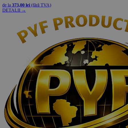
de la
373,00 lei
(fără TVA)
DETALII →