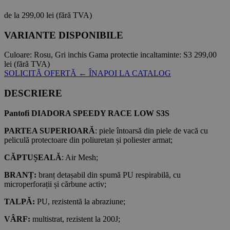
de la
299,00 lei
(fără TVA)
VARIANTE DISPONIBILE
Culoare:
Rosu, Gri inchis
Gama protectie incaltaminte:
S3
299,00
lei
(fără TVA)
SOLICITĂ OFERTĂ
← ÎNAPOI LA CATALOG
DESCRIERE
Pantofi DIADORA SPEEDY RACE LOW S3S
PARTEA SUPERIOARĂ
: piele întoarsă din piele de vacă cu
peliculă protectoare din poliuretan și poliester armat;
CĂPTUȘEALĂ
: Air Mesh;
BRANȚ:
branț detașabil din spumă PU respirabilă, cu
microperforații și cărbune activ;
TALPĂ:
PU, rezistentă la abraziune;
VÂRF:
multistrat, rezistent la 200J;