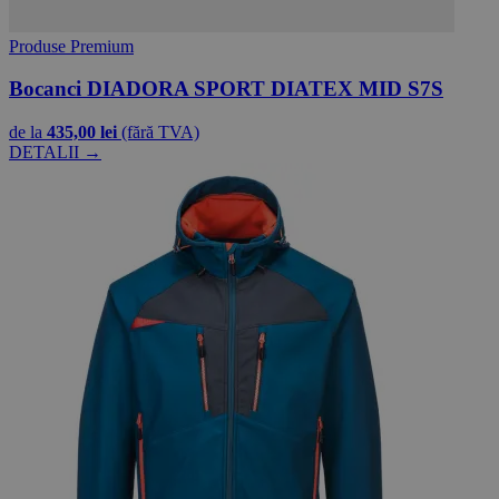
Produse Premium
Bocanci DIADORA SPORT DIATEX MID S7S
de la
435,00 lei
(fără TVA)
DETALII →