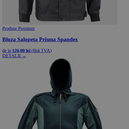
Produse Premium
Bluza Salopeta Prisma Spandex
de la
126,00 lei
(fără TVA)
DETALII →