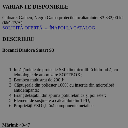
VARIANTE DISPONIBILE
Culoare:
Galben, Negru
Gama protectie incaltaminte:
S3
332,00 lei
(fără TVA)
SOLICITĂ OFERTĂ
← ÎNAPOI LA CATALOG
DESCRIERE
Bocanci Diadora Smart S3
Încălțăminte de protecție S3L din microfibră hidrofobă, cu
tehnologie de amortizare SOFTBOX;
Bombeu multistrat de 200 J;
Căptușeală din poliester 100% cu inserție din microfibră
antiderapantă;
Branț detașabil din spumă poliuretanică și poliester;
Element de susținere a călcâiului din TPU;
Proprietăți ESD și fără componente metalice
Mărimi:
40-47