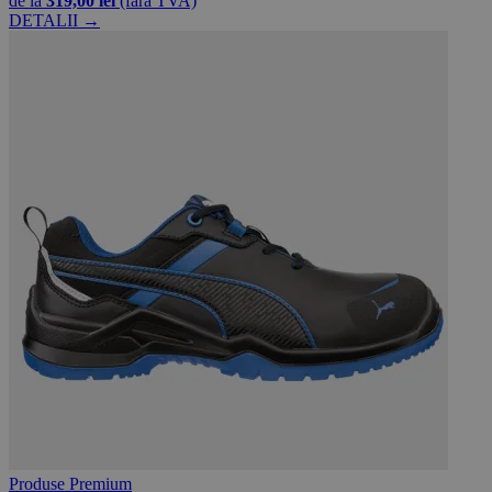
de la
319,00 lei
(fără TVA)
DETALII →
Produse Premium