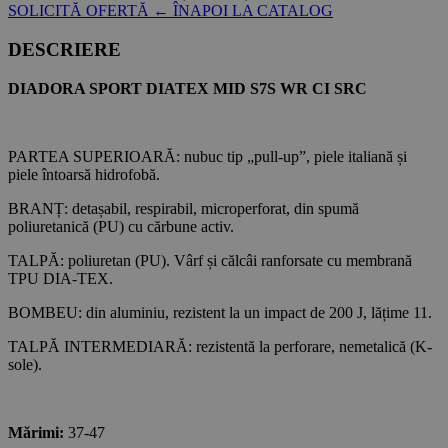
SOLICITĂ OFERTĂ
← ÎNAPOI LA CATALOG
DESCRIERE
DIADORA SPORT DIATEX MID S7S WR CI SRC
PARTEA SUPERIOARĂ: nubuc tip „pull-up”, piele italiană și
piele întoarsă hidrofobă.
BRANȚ: detașabil, respirabil, microperforat, din spumă
poliuretanică (PU) cu cărbune activ.
TALPĂ: poliuretan (PU). Vârf și călcâi ranforsate cu membrană
TPU DIA-TEX.
BOMBEU: din aluminiu, rezistent la un impact de 200 J, lățime 11.
TALPĂ INTERMEDIARĂ: rezistentă la perforare, nemetalică (K-
sole).
Mărimi:
37-47