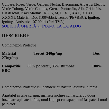
Culoare:
Rosu, Verde, Galben, Negru, Bleomarin, Albastru Electric,
Verde Tuborg, Verde Connex, Grena, Portocaliu, Alb, Gri inchis,
Gri deschis, Kaki
Marime:
XS, S, M, L, XL, XXL, XXXL,
XXXXL
Material:
Doc (100%bbc), Tercot (PE+BBC), Ignifug,
Ignifug+Antistatic
107,00 lei
(fără TVA)
SOLICITĂ OFERTĂ
← ÎNAPOI LA CATALOG
DESCRIERE
Combinezon Protectie
Material Tercot 240gr/mp Doc
270gr/mp
Compozitie 65% poliester, 35% Bumbac 100%
BBC
Combinezon Protectie cu inchidere cu nasturi, ascunsi in fenta.
Ajustabil in talie cu snur, mansete inchise cu nasturi, cu doua
buzunare aplicate in fata, unul la piept cu capac, unul la spate si unul
pe picior.