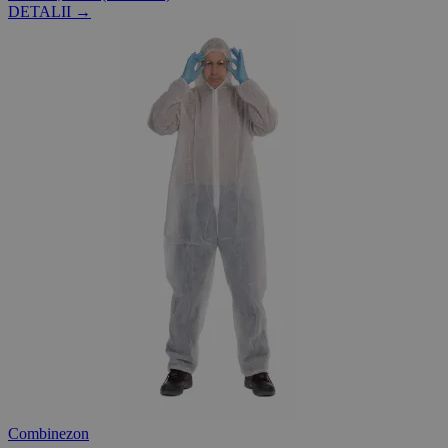
DETALII →
Combinezon