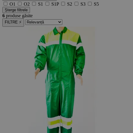
O1
O2
S1
S1P
S2
S3
S5
Șterge filtrele
6
produse găsite
FILTRE ⚡