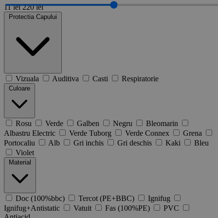
11 lei
220 lei
Protectia Capului
Vizuala
Auditiva
Casti
Respiratorie
Culoare
Rosu
Verde
Galben
Negru
Bleomarin
Albastru Electric
Verde Tuborg
Verde Connex
Grena
Portocaliu
Alb
Gri inchis
Gri deschis
Kaki
Bleu
Violet
Material
Doc (100%bbc)
Tercot (PE+BBC)
Ignifug
Ignifug+Antistatic
Vatuit
Fas (100%PE)
PVC
Antiacid