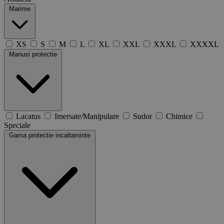
Marime
XS
S
M
L
XL
XXL
XXXL
XXXXL
Manusi protectie
Lacatus
Imersate/Manipulare
Sudor
Chimice
Speciale
Gama protectie incaltaminte