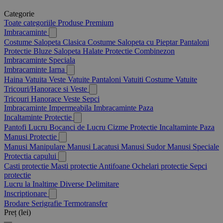
Categorie
Toate categoriile
Produse Premium
Imbracaminte
Costume Salopeta Clasica
Costume Salopeta cu Pieptar
Pantaloni
Protectie
Bluze Salopeta
Halate Protectie
Combinezon
Imbracaminte Speciala
Imbracaminte Iarna
Haina Vatuita
Veste Vatuite
Pantaloni Vatuiti
Costume Vatuite
Tricouri/Hanorace si Veste
Tricouri
Hanorace
Veste
Sepci
Imbracaminte Impermeabila
Imbracaminte Paza
Incaltaminte Protectie
Pantofi Lucru
Bocanci de Lucru
Cizme Protectie
Incaltaminte Paza
Manusi Protectie
Manusi Manipulare
Manusi Lacatusi
Manusi Sudor
Manusi Speciale
Protectia capului
Casti protectie
Masti protectie
Antifoane
Ochelari protectie
Sepci
protectie
Lucru la Inaltime
Diverse Delimitare
Inscriptionare
Brodare
Serigrafie
Termotransfer
Preț (lei)
—