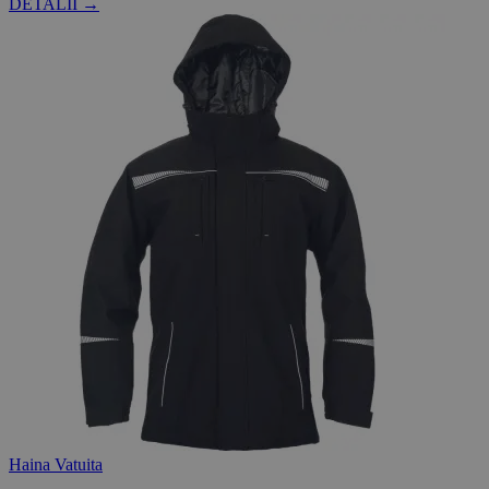
DETALII →
Haina Vatuita