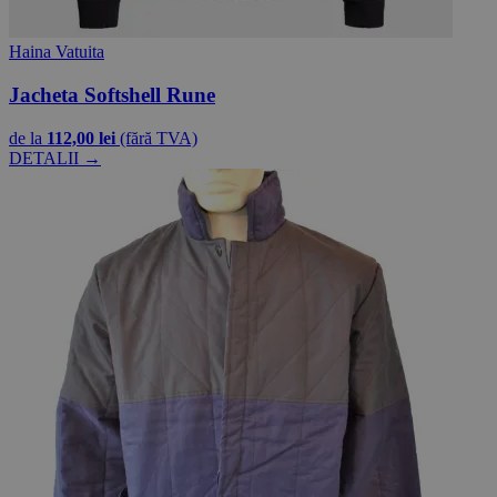
Haina Vatuita
Jacheta Softshell Rune
de la
112,00 lei
(fără TVA)
DETALII →