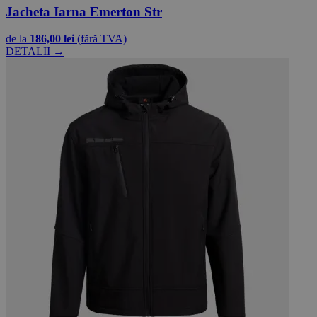
Jacheta Iarna Emerton Str
de la
186,00 lei
(fără TVA)
DETALII →