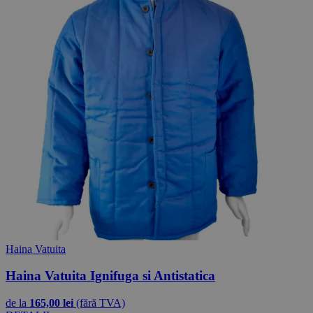
Haina Vatuita
Haina Vatuita Ignifuga si Antistatica
de la
165,00 lei
(fără TVA)