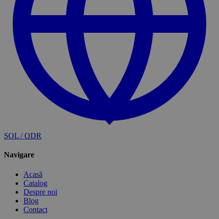
SOL / ODR
Navigare
Acasă
Catalog
Despre noi
Blog
Contact