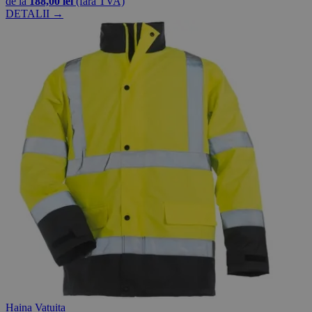
de la
188,00 lei
(fără TVA)
DETALII →
Haina Vatuita