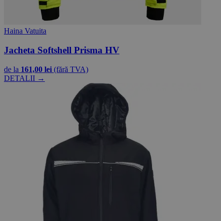
Haina Vatuita
Jacheta Softshell Prisma HV
de la
161,00 lei
(fără TVA)
DETALII →