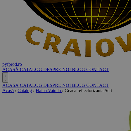
pyf
prod
.ro
ACASĂ
CATALOG
DESPRE NOI
BLOG
CONTACT
ACASĂ
CATALOG
DESPRE NOI
BLOG
CONTACT
Acasă
›
Catalog
›
Haina Vatuita
›
Geaca reflectorizanta Seft