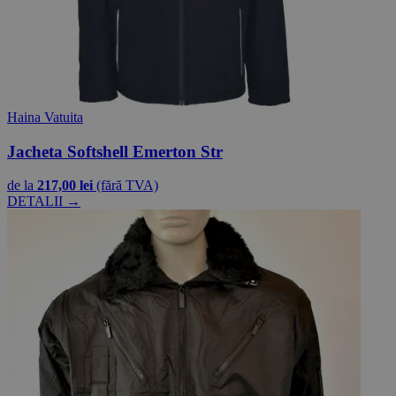
Haina Vatuita
Jacheta Softshell Emerton Str
de la
217,00 lei
(fără TVA)
DETALII →