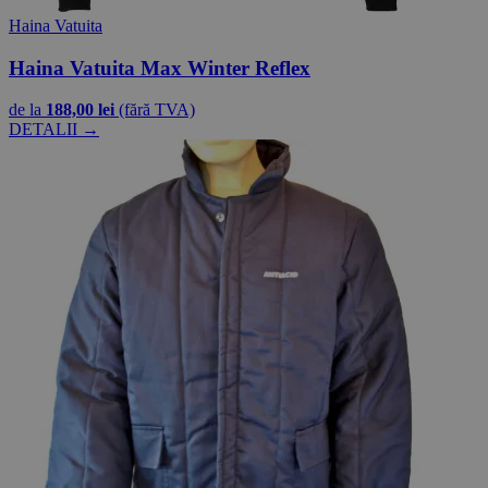
Haina Vatuita
Haina Vatuita Max Winter Reflex
de la
188,00 lei
(fără TVA)
DETALII →