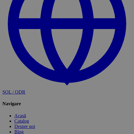
SOL / ODR
Navigare
Acasă
Catalog
Despre noi
Blog