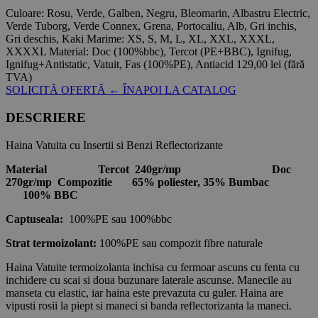
Culoare:
Rosu, Verde, Galben, Negru, Bleomarin, Albastru Electric,
Verde Tuborg, Verde Connex, Grena, Portocaliu, Alb, Gri inchis,
Gri deschis, Kaki
Marime:
XS, S, M, L, XL, XXL, XXXL,
XXXXL
Material:
Doc (100%bbc), Tercot (PE+BBC), Ignifug,
Ignifug+Antistatic, Vatuit, Fas (100%PE), Antiacid
129,00 lei
(fără
TVA)
SOLICITĂ OFERTĂ
← ÎNAPOI LA CATALOG
DESCRIERE
Haina Vatuita cu Insertii si Benzi Reflectorizante
Material Tercot 240gr/mp Doc
270gr/mp Compozitie 65% poliester, 35% Bumbac
100% BBC
Captuseala:
100%PE sau 100%bbc
Strat termoizolant:
100%PE sau compozit fibre naturale
Haina Vatuite termoizolanta inchisa cu fermoar ascuns cu fenta cu
inchidere cu scai si doua buzunare laterale ascunse. Manecile au
manseta cu elastic, iar haina este prevazuta cu guler. Haina are
vipusti rosii la piept si maneci si banda reflectorizanta la maneci.