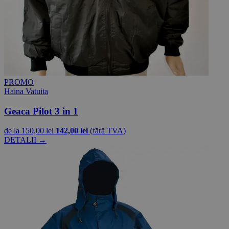
PROMO
Haina Vatuita
Geaca Pilot 3 in 1
de la
150,00 lei
142,00 lei
(fără TVA)
DETALII →