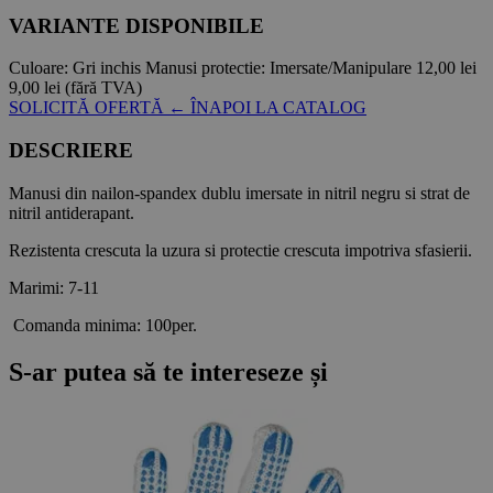
VARIANTE DISPONIBILE
Culoare:
Gri inchis
Manusi protectie:
Imersate/Manipulare
12,00 lei
9,00 lei
(fără TVA)
SOLICITĂ OFERTĂ
← ÎNAPOI LA CATALOG
DESCRIERE
Manusi din nailon-spandex dublu imersate in nitril negru si strat de
nitril antiderapant.
Rezistenta crescuta la uzura si protectie crescuta impotriva sfasierii.
Marimi: 7-11
Comanda minima: 100per.
S-ar putea să te intereseze și