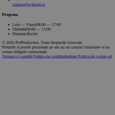
contact@pyfprod.ro
Program
Luni — Vineri
08:00 — 17:00
Sâmbătă
09:00 — 13:00
Duminică
Închis
© 2026 PyfProduction. Toate drepturile rezervate.
Preturile si pozele prezentate pe site au un caracter informativ si nu
creaza obligatii contractuale
Termeni și condiții
Politica de confidențialitate
Politica de cookie-uri