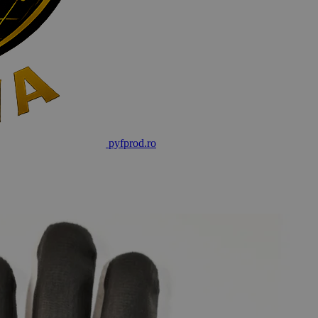
pyf
prod
.ro