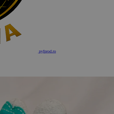
pyf
prod
.ro