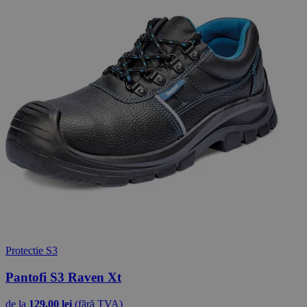
Protectie S3
Pantofi S3 Raven Xt
de la
129,00 lei
(fără TVA)