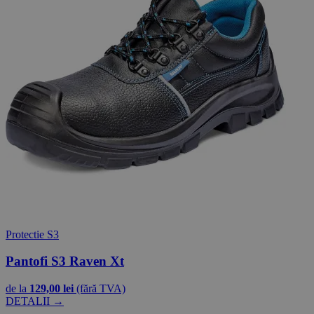
Protectie S3
Pantofi S3 Raven Xt
de la
129,00 lei
(fără TVA)
DETALII →