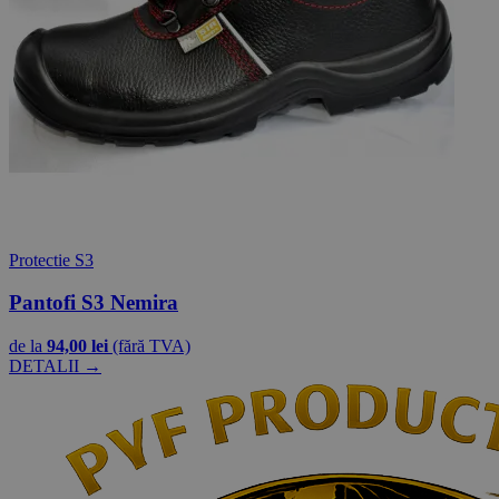
Protectie S3
Pantofi S3 Nemira
de la
94,00 lei
(fără TVA)
DETALII →