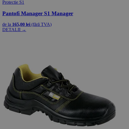
Protectie S1
Pantofi Manager S1 Manager
de la
165,00 lei
(fără TVA)
DETALII →