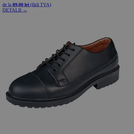
de la
89,00 lei
(fără TVA)
DETALII →