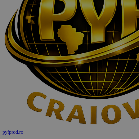
pyf
prod
.ro