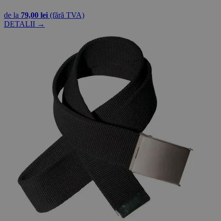
de la
79,00 lei
(fără TVA)
DETALII →