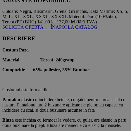
VARIANTE DISPONIBILE
Culoare:
Negru, Bleomarin, Grena, Gri inchis, Kaki
Marime:
XS, S,
M, L, XL, XXL, XXXL, XXXXL
Material:
Doc (100%bbc),
Tercot (PE+BBC)
141,00 lei
137,00 lei
(fără TVA)
SOLICITĂ OFERTĂ
← ÎNAPOI LA CATALOG
DESCRIERE
Costum Paza
Material Tercot 240gr/mp
Compozitie 65% poliester, 35% Bumbac
Costumul este format din:
Pantalon clasic
cu inchidere betelie, cu gaici pentru curea si slit cu
nasturi. Pantalonul are 2 buzunare aplicate pe picior, cu capace cu
inchidere cu scai, si doua buzunare ascunse in fata
Bluza
este inchisa cu fermoar la vedere, cu guler, are elastic in parti,
doua buzunare la piept. Bluza are manecile cu elastic la mansete.