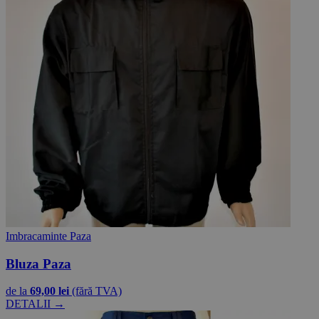
Imbracaminte Paza
Bluza Paza
de la
69,00 lei
(fără TVA)
DETALII →