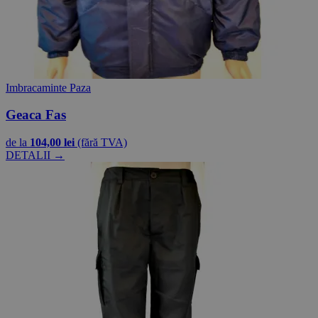
Imbracaminte Paza
Geaca Fas
de la
104,00 lei
(fără TVA)
DETALII →