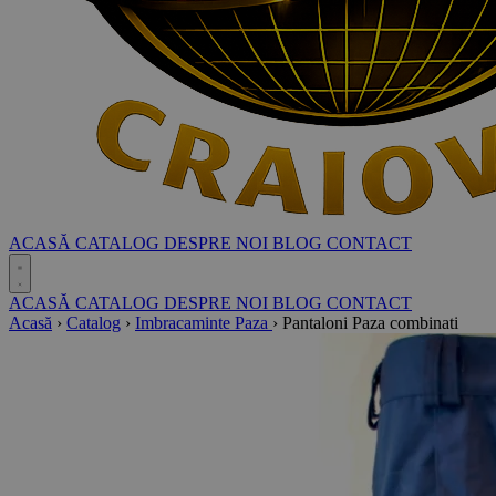
ACASĂ
CATALOG
DESPRE NOI
BLOG
CONTACT
ACASĂ
CATALOG
DESPRE NOI
BLOG
CONTACT
Acasă
›
Catalog
›
Imbracaminte Paza
›
Pantaloni Paza combinati