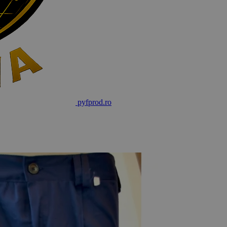
pyf
prod
.ro