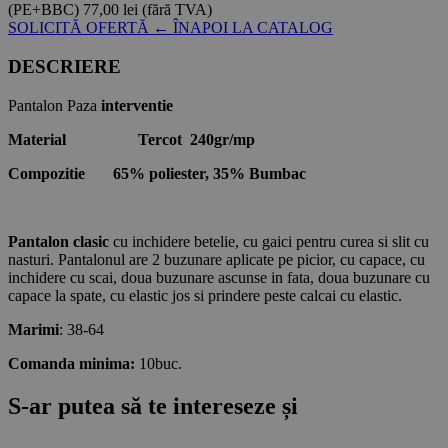
(PE+BBC)
77,00 lei
(fără TVA)
SOLICITĂ OFERTĂ
← ÎNAPOI LA CATALOG
DESCRIERE
Pantalon Paza
interventie
Material Tercot 240gr/mp
Compozitie 65% poliester, 35% Bumbac
Pantalon clasic
cu inchidere betelie, cu gaici pentru curea si slit cu
nasturi. Pantalonul are 2 buzunare aplicate pe picior, cu capace, cu
inchidere cu scai, doua buzunare ascunse in fata, doua buzunare cu
capace la spate, cu elastic jos si prindere peste calcai cu elastic.
Marimi
: 38-64
Comanda minima:
10buc.
S-ar putea să te intereseze și