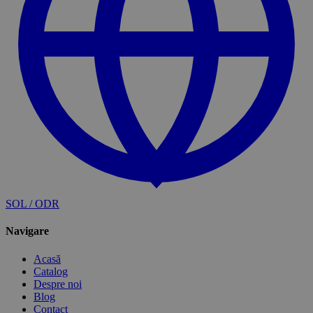
SOL / ODR
Navigare
Acasă
Catalog
Despre noi
Blog
Contact