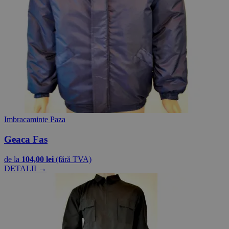
Imbracaminte Paza
Geaca Fas
de la
104,00 lei
(fără TVA)
DETALII →