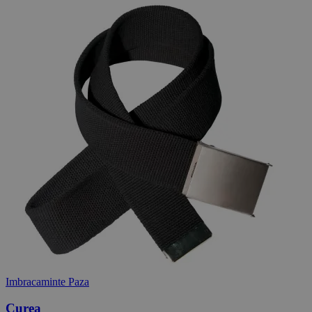
Imbracaminte Paza
Curea