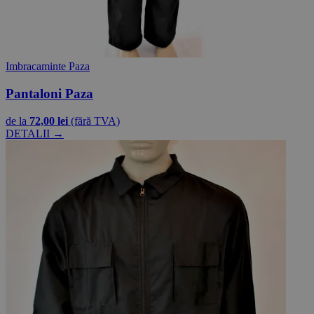
Imbracaminte Paza
Pantaloni Paza
de la
72,00 lei
(fără TVA)
DETALII →