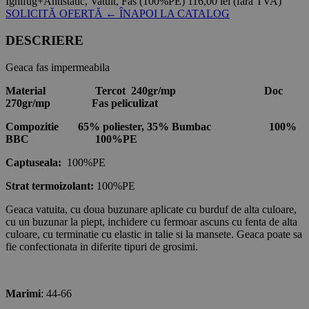
Ignifug+Antistatic, Vatuit, Fas (100%PE)
116,00 lei
(fără TVA)
SOLICITĂ OFERTĂ
← ÎNAPOI LA CATALOG
DESCRIERE
Geaca fas impermeabila
Material Tercot 240gr/mp Doc
270gr/mp Fas peliculizat
Compozitie 65% poliester, 35% Bumbac 100%
BBC
100%PE
Captuseala:
100%PE
Strat termoizolant:
100%PE
Geaca vatuita, cu doua buzunare aplicate cu burduf de alta culoare,
cu un buzunar la piept, inchidere cu fermoar ascuns cu fenta de alta
culoare, cu terminatie cu elastic in talie si la mansete. Geaca poate sa
fie confectionata in diferite tipuri de grosimi.
Marimi
: 44-66