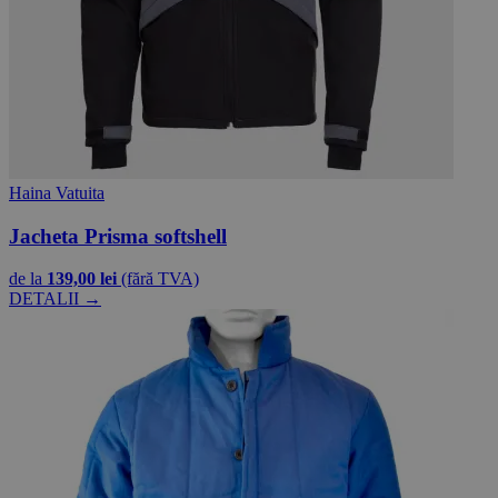
Haina Vatuita
Jacheta Prisma softshell
de la
139,00 lei
(fără TVA)
DETALII →