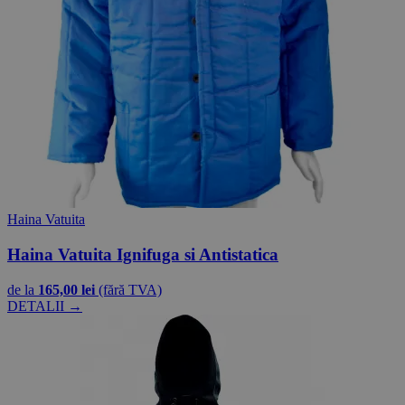
Haina Vatuita
Haina Vatuita Ignifuga si Antistatica
de la
165,00 lei
(fără TVA)
DETALII →