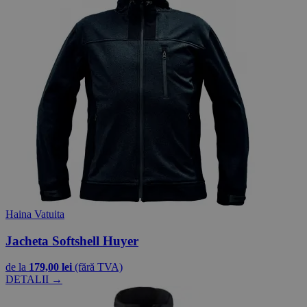
Haina Vatuita
Jacheta Softshell Huyer
de la
179,00 lei
(fără TVA)
DETALII →