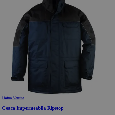
Haina Vatuita
Geaca Impermeabila Ripstop