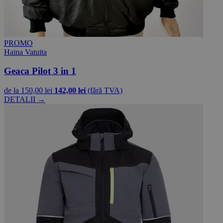
PROMO
Haina Vatuita
Geaca Pilot 3 in 1
de la
150,00 lei
142,00 lei
(fără TVA)
DETALII →