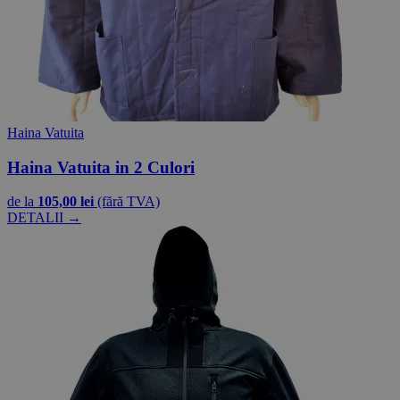
Haina Vatuita
Haina Vatuita in 2 Culori
de la
105,00 lei
(fără TVA)
DETALII →