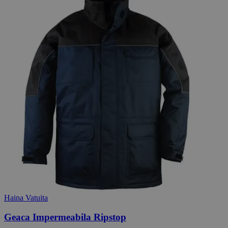
Haina Vatuita
Geaca Impermeabila Ripstop