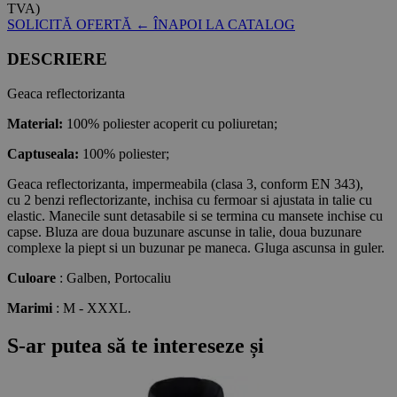
TVA)
SOLICITĂ OFERTĂ
← ÎNAPOI LA CATALOG
DESCRIERE
Geaca reflectorizanta
Material:
100% poliester acoperit cu poliuretan;
Captuseala:
100% poliester;
Geaca reflectorizanta, impermeabila (clasa 3, conform EN 343),
cu 2 benzi reflectorizante, inchisa cu fermoar si ajustata in talie cu
elastic. Manecile sunt detasabile si se termina cu mansete inchise cu
capse. Bluza are doua buzunare ascunse in talie, doua buzunare
complexe la piept si un buzunar pe maneca. Gluga ascunsa in guler.
Culoare
: Galben, Portocaliu
Marimi
: M - XXXL.
S-ar putea să te intereseze și