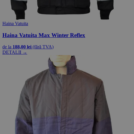
Haina Vatuita
Haina Vatuita Max Winter Reflex
de la
188,00 lei
(fără TVA)
DETALII →