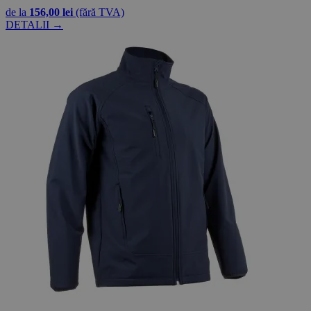
de la
156,00 lei
(fără TVA)
DETALII →