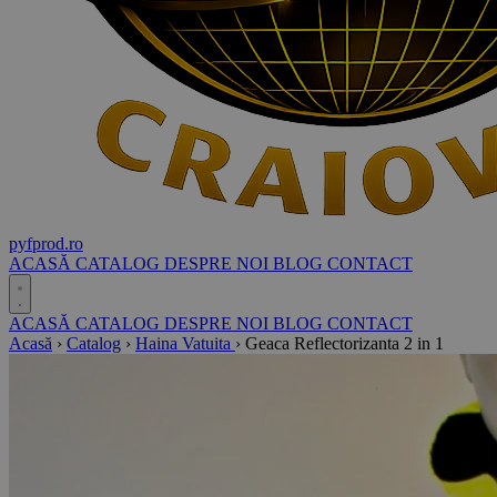
pyf
prod
.ro
ACASĂ
CATALOG
DESPRE NOI
BLOG
CONTACT
ACASĂ
CATALOG
DESPRE NOI
BLOG
CONTACT
Acasă
›
Catalog
›
Haina Vatuita
›
Geaca Reflectorizanta 2 in 1