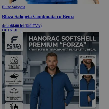
Bluze Salopeta
Bluza Salopeta Combinata cu Benzi
de la
68,00 lei
(fără TVA)
DETALII →