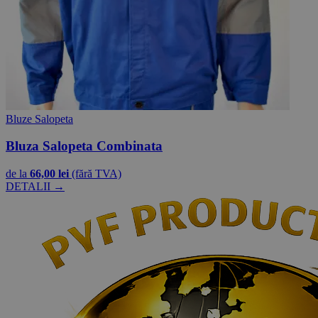
Bluze Salopeta
Bluza Salopeta Combinata
de la
66,00 lei
(fără TVA)
DETALII →