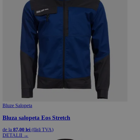
Bluze Salopeta
Bluza salopeta Eos Stretch
de la
87,00 lei
(fără TVA)
DETALII →