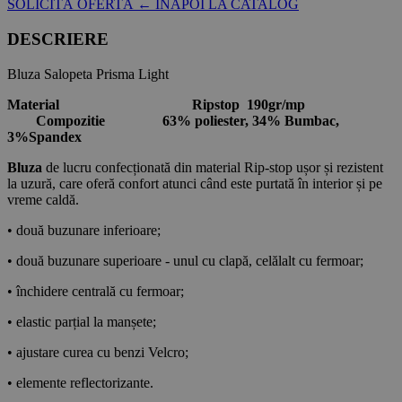
SOLICITĂ OFERTĂ
← ÎNAPOI LA CATALOG
DESCRIERE
Bluza Salopeta Prisma Light
Material Ripstop 190gr/mp
Compozitie
63% poliester, 34% Bumbac,
3%Spandex
Bluza
de lucru confecționată din material Rip-stop ușor și rezistent
la uzură, care oferă confort atunci când este purtată în interior și pe
vreme caldă.
• două buzunare inferioare;
• două buzunare superioare - unul cu clapă, celălalt cu fermoar;
• închidere centrală cu fermoar;
• elastic parțial la manșete;
• ajustare curea cu benzi Velcro;
• elemente reflectorizante.