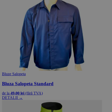
Bluze Salopeta
Bluza Salopeta Standard
de la
49,00 lei
(fără TVA)
DETALII →