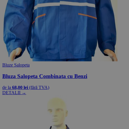
Bluze Salopeta
Bluza Salopeta Combinata cu Benzi
de la
68,00 lei
(fără TVA)
DETALII →