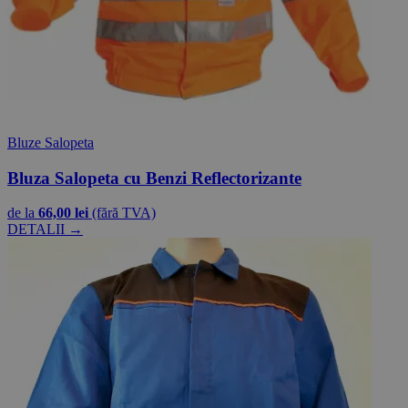
Bluze Salopeta
Bluza Salopeta cu Benzi Reflectorizante
de la
66,00 lei
(fără TVA)
DETALII →