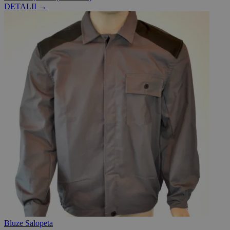
DETALII →
Bluze Salopeta