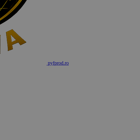
pyf
prod
.ro