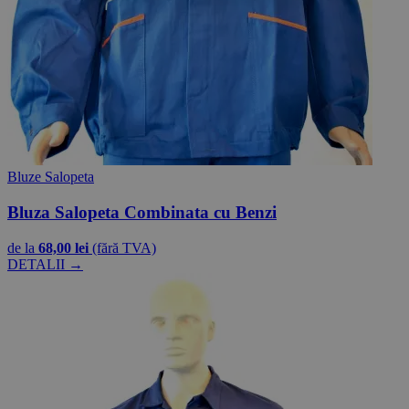
Bluze Salopeta
Bluza Salopeta Combinata cu Benzi
de la
68,00 lei
(fără TVA)
DETALII →