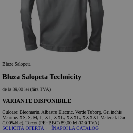
Bluze Salopeta
Bluza Salopeta Technicity
de la
89,00 lei
(fără TVA)
VARIANTE DISPONIBILE
Culoare:
Bleomarin, Albastru Electric, Verde Tuborg, Gri inchis
Marime:
XS, S, M, L, XL, XXL, XXXL, XXXXL
Material:
Doc
(100%bbc), Tercot (PE+BBC)
89,00 lei
(fără TVA)
SOLICITĂ OFERTĂ
← ÎNAPOI LA CATALOG