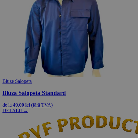
Bluze Salopeta
Bluza Salopeta Standard
de la
49,00 lei
(fără TVA)
DETALII →