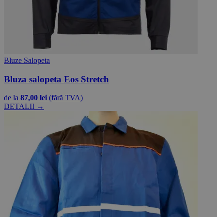
Bluze Salopeta
Bluza salopeta Eos Stretch
de la
87,00 lei
(fără TVA)
DETALII →