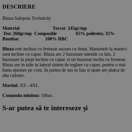
DESCRIERE
Bluza Salopeta Technicity
Material Tercot 245gr/mp
Doc 260gr/mp Compozitie
65% poliester, 35%
Bumbac 100% BBC
Bluza
este inchisa cu fermoar ascuns cu fenta. Mansetele la maneci
sunt inchise cu capse. Bluza are 2 buzunare laterale cu lais, 2
buzunare la piept inchise cu capac si un buzunar inchis cu fermoar.
Bluza are in talie in lateral sistem de reglare cu capse, pentru o mai
buna ajustare pe corp. In partea de sus in fata si spate are platca de
alta culoare.
Marimi
: XS - 4XL
Comanda minima:
10buc.
S-ar putea să te intereseze și