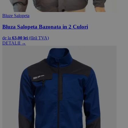
Bluze Salopeta
Bluza Salopeta Bazonata in 2 Culori
de la
63,00 lei
(fără TVA)
DETALII →