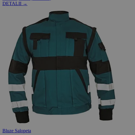
DETALII →
Bluze Salopeta