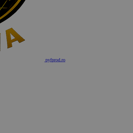
pyf
prod
.ro