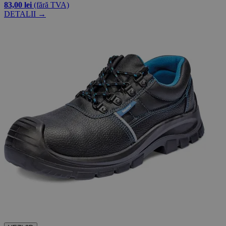
83,00 lei
(fără TVA)
DETALII →