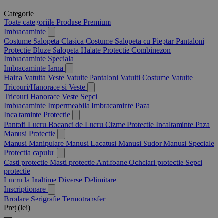
Categorie
Toate categoriile
Produse Premium
Imbracaminte
Costume Salopeta Clasica
Costume Salopeta cu Pieptar
Pantaloni
Protectie
Bluze Salopeta
Halate Protectie
Combinezon
Imbracaminte Speciala
Imbracaminte Iarna
Haina Vatuita
Veste Vatuite
Pantaloni Vatuiti
Costume Vatuite
Tricouri/Hanorace si Veste
Tricouri
Hanorace
Veste
Sepci
Imbracaminte Impermeabila
Imbracaminte Paza
Incaltaminte Protectie
Pantofi Lucru
Bocanci de Lucru
Cizme Protectie
Incaltaminte Paza
Manusi Protectie
Manusi Manipulare
Manusi Lacatusi
Manusi Sudor
Manusi Speciale
Protectia capului
Casti protectie
Masti protectie
Antifoane
Ochelari protectie
Sepci
protectie
Lucru la Inaltime
Diverse Delimitare
Inscriptionare
Brodare
Serigrafie
Termotransfer
Preț (lei)
—