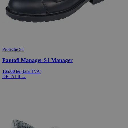
Protectie S1
Pantofi Manager S1 Manager
165,00 lei
(fără TVA)
DETALII →