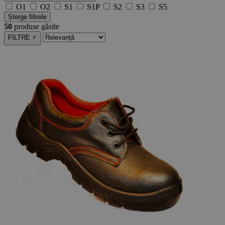
O1
O2
S1
S1P
S2
S3
S5
Șterge filtrele
50
produse găsite
FILTRE ⚡