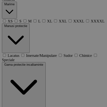
Marime
XS
S
M
L
XL
XXL
XXXL
XXXXL
Manusi protectie
Lacatus
Imersate/Manipulare
Sudor
Chimice
Speciale
Gama protectie incaltaminte