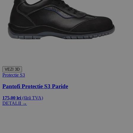
VEZI 3D
Protectie S3
Pantofi Protectie S3 Paride
175,00 lei
(fără TVA)
DETALII →