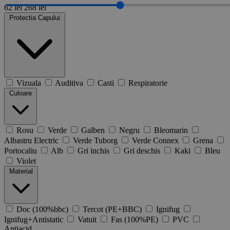
62 lei
268 lei
Protectia Capului
Vizuala
Auditiva
Casti
Respiratorie
Culoare
Rosu
Verde
Galben
Negru
Bleomarin
Albastru Electric
Verde Tuborg
Verde Connex
Grena
Portocaliu
Alb
Gri inchis
Gri deschis
Kaki
Bleu
Violet
Material
Doc (100%bbc)
Tercot (PE+BBC)
Ignifug
Ignifug+Antistatic
Vatuit
Fas (100%PE)
PVC
Antiacid